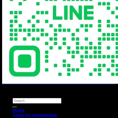
Copyright 2026 ©
E-lat.or.th
Search
for:
Home
Apply for membership