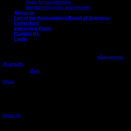
Apply for membership
Membership types and benefits
About us
List of the Association’s Board of Directors
Consultant
Interesting Facts
Contact Us
Login
เราใช้คุกกี้เพื่อพัฒนาประสิทธิภาพ และประสบการณ์ที่ดีในการใช้
เว็บไซต์ของคุณ คุณสามารถศึกษารายละเอียดได้ที่
นโยบายความ
เป็นส่วนตัว
และสามารถจัดการความเป็นส่วนตัวเองได้ของคุณได้
เองโดยคลิกที่
ตั้งค่า
Allow
Privacy Preferences
คุณสามารถเลือกการตั้งค่าคุกกี้โดยเปิด/ปิด คุกกี้ในแต่ละประเภทได้
ตามความต้องการ ยกเว้น คุกกี้ที่จำเป็น
Allow All
Manage Consent Preferences
Always Active