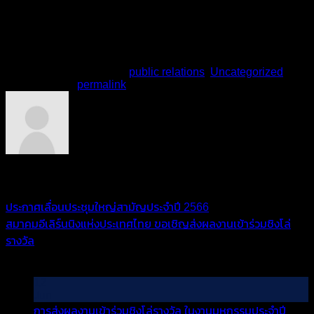
ผู้บรรยาย : Napasorn S. Business Development Manager,
Nextwave (Thailand)
Napasorn@nextwave.co.th
+6687-700-6644
This entry was posted in
public relations
,
Uncategorized
.
Bookmark the
permalink
.
admin
ประกาศเลื่อนประชุมใหญ่สามัญประจำปี 2566
สมาคมอีเลิร์นนิงแห่งประเทศไทย ขอเชิญส่งผลงานเข้าร่วมชิงโล่
รางวัล
บทความล่าสุด
12
Jun
การส่งผลงานเข้าร่วมชิงโล่รางวัล ในงานมหกรรมประจำปี