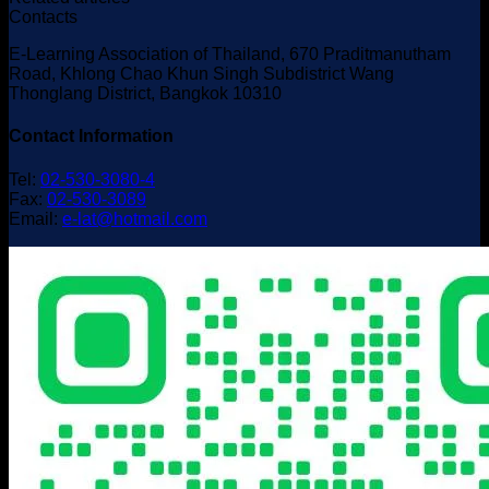
ลง
รางวัล
Contacts
ดิจิทัล
นาม
ใน
ดีไซน์
E-Learning Association of Thailand, 670 Praditmanutham
ข้อ
งาน
Road, Khlong Chao Khun Singh Subdistrict Wang
เส้น
ตกลง
Thonglang District, Bangkok 10310
มหกรรม
ทาง
ความ
ประจำ
เด็ก
Contact Information
ร่วม
ปี
ไทย
มือ
2022
Tel:
02-530-3080-4
สู่
ทาง
Fax:
02-530-3089
ผู้
Email:
e-lat@hotmail.com
วิชาการ
มี
(MOU.)
ทักษะ
ตอบ
โจทย์
โลก
ดิจิทัล