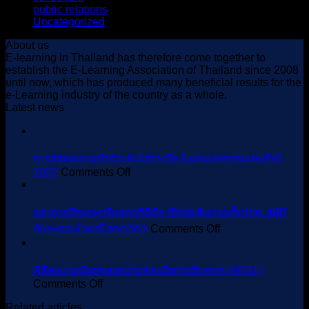
ทักษะ
นิง
public relations
(16)
คม
ตอบ
Uncategorized
(31)
แห่ง
อี
โจทย์
ประเทศไทย
About us
เลิร์น
โลก
ขอ
E-learning in Thailand has therefore come together to
นิง
ดิจิทัล
establish the E-Learning Association of Thailand since 2008
เชิญ
แห่ง
until now, which has produced many beneficial results for the
ส่ง
e-Learning industry of the country as a whole.
ประเทศไทย
ผล
Latest news
งาน
12
เข้า
Jun
ร่วม
การส่งผลงานเข้าร่วมชิงโล่รางวัล ในงานมหกรรมประจำปี
on
ชิง
2022
Comments Off
12
การ
โล่
Jun
ส่ง
รางวัล
สภาการศึกษาหารือสภาดิจิทัล ดีไซน์เส้นทางเด็กไทย สู่ผู้มี
ผล
on
ทักษะตอบโจทย์โลกดิจิทัล
Comments Off
งาน
สภา
12
เข้า
Jun
การ
ร่วม
พิธีลงนามข้อตกลงความร่วมมือทางวิชาการ (MOU.)
ศึกษา
on
Comments Off
ชิง
หารือ
พิธี
โล่
สภา
Related articles