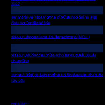
on
2022
Comments Off
12
การ
Jun
ส่ง
สภาการศึกษาหารือสภาดิจิทัล ดีไซน์เส้นทางเด็กไทย สู่ผู้มี
ผล
on
ทักษะตอบโจทย์โลกดิจิทัล
Comments Off
งาน
สภา
12
เข้า
Jun
การ
ร่วม
พิธีลงนามข้อตกลงความร่วมมือทางวิชาการ (MOU.)
ศึกษา
on
Comments Off
ชิง
หารือ
12
พิธี
โล่
สภา
Jun
ลง
รางวัล
ดิจิทัล
พิธีลงนามบันทึกความเข้าใจระหว่าง สมาคมอีเลิร์นนิงแห่ง
นาม
ใน
on
ดีไซน์
ประเทศไทย
Comments Off
ข้อ
งาน
พิธี
12
เส้น
ตกลง
Jun
มหกรรม
ลง
ทาง
ความ
สมาคมอีเลิร์นนิงแห่งประเทศไทย ขอเชิญส่งผลงานเข้าร่วมชิง
ประจำ
นาม
เด็ก
on
ร่วม
โล่รางวัล
Comments Off
ปี
บันทึก
ไทย
สมา
มือ
2022
ความ
สู่
บทความที่เกี่ยวข้อง
คม
ทาง
เข้าใจ
ผู้
หมวดหมู่บทความ
อี
วิชาการ
ระหว่าง
มี
เลิร์น
(MOU.)
consultant
(16)
สมา