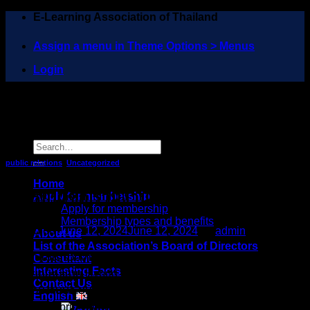
Skip
E-Learning Association of Thailand
to
content
Assign a menu in Theme Options > Menus
Login
Search
for:
public relations
,
Uncategorized
Home
ขอเรียนเชิญร่วมงานประชุมฟรี EP.2
Apply for membership
Apply for membership
Membership types and benefits
Posted on
June 12, 2024
June 12, 2024
by
admin
About us
List of the Association’s Board of Directors
ขอเรียนเชิญร่วมงานประชุมฟรี EP.2 สร้างประสบการณ์ทางการ
Consultant
Interesting Facts
ศึกษายุคใหม่แบบ Hybrid ด้วย CLASS Technologies ขอเรียน
Contact Us
เชิญร่วมงานประชุมฟรี ! EP.2 สร้างประสบการณ์ทางการศึกษายุค
English
ใหม่แบบ Hybrid ด้วย CLASS Technologies วันเสาร์ที่ 26 มี.ค