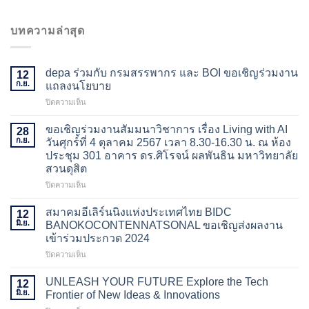
บทความล่าสุด
depa ร่วมกับ กรมสรรพากร และ BOI ขอเชิญร่วมงาน
12
ก.ย.
แถลงนโยบาย
บน
ปิดความเห็น
depa
ร่วม
ขอเชิญร่วมงานสัมมนาวิชาการ เรื่อง Living with AI
28
กับ
ก.ย.
วันศุกร์ที่ 4 ตุลาคม 2567 เวลา 8.30-16.30 น. ณ ห้อง
กรม
ประชุม 301 อาคาร ดร.ศิโรจน์ ผลพันธิน มหาวิทยาลัย
สรรพากร
สวนดุสิต
และ
BOI
บน
ปิดความเห็น
ขอ
ขอ
เชิญ
เชิญ
สมาคมอีเลิร์นนิงแห่งประเทศไทย BIDC
12
ร่วม
ร่วม
มิ.ย.
BANOKOCONTENNATSONAL ขอเชิญส่งผลงาน
งาน
งาน
เข้าร่วมประกวด 2024
แถลง
สัมมนา
นโยบาย
บน
ปิดความเห็น
วิชาการ
สมา
เรื่อง
คม
Living
UNLEASH YOUR FUTURE Explore the Tech
12
อี
with
มิ.ย.
Frontier of New Ideas & Innovations
เลิร์น
AI