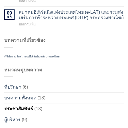
บน
ปิดความเห็น
นิง
วัน
UNLEASH
แห่ง
ศุกร์
YOUR
ประเทศไทย
สมาคมอีเลิร์นนิงแห่งประเทศไทย (e-LAT) และกรมส่ง
ที่
09
FUTURE
BIDC
4
พ.ค.
เสริมการค้าระหว่างประเทศ (DITP) กระทรวงพาณิชย์
Explore
BANOKOCONTENNATSONAL
ตุลาคม
บน
ปิดความเห็น
the
ขอ
2567
สมา
Tech
เชิญ
เวลา
คม
Frontier
ส่ง
8.30-
อี
บทความที่เกี่ยวข้อง
of
ผล
16.30
เลิร์น
New
งาน
น.
นิง
Ideas
เข้า
ณ
แห่ง
&
ร่วม
ห้อง
ดิจิทัล
รางวัล
สมาคมอีเลิร์นนิงแห่งประเทศไทย
ประเทศไทย
Innovations
ประกวด
ประชุม
(e-
2024
301
LAT)
หมวดหมู่บทความ
อาคาร
และ
ดร.ศิ
กรม
โรจน์
ส่ง
ผล
ที่ปรึกษา
(6)
เสริม
พันธิ
การ
น
ค้า
บทความทั้งหมด
(18)
มหาวิทยาลัย
ระหว่าง
สวนดุสิต
ประเทศ
ประชาสัมพันธ์
(18)
(DITP)
กระทรวง
ผู้บริหาร
(9)
พาณิชย์