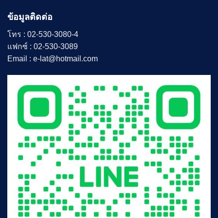
ประกวด
ประชุม
2024
301
ข้อมูลติดต่อ
อาคาร
ดร.ศิ
โทร :
02-530-3080-4
โรจน์
แฟกซ์ :
02-530-3089
ผล
พันธิ
Email :
e-lat@hotmail.com
น
มหาวิทยาลัย
สวนดุสิต