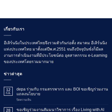
เกี่ยวกับเรา
อีเลิร์นนิงในประเทศไทยจึงรวมตัวกันก่อตั้ง สมาคม อีเลิร์นนิง
แห่งประเทศไทย มาตั้งแต่ปีพ.ศ.2551 จนถึงปัจจุบันซํ่งก็มีผล
งานการดำเนินงานที่มีประโยชน์ต่อ อุตสาหกรรม e-Learning
ของประเทศโดยรวมมากมาย
ข่าวล่าสุด
depa ร่วมกับ กรมสรรพากร และ BOI ขอเชิญร่วมงาน
12
ก.ย.
แถลงนโยบาย
บน
ปิดความเห็น
depa
ร่วม
ขอเชิญร่วมงานสัมมนาวิชาการ เรื่อง Living with AI
28