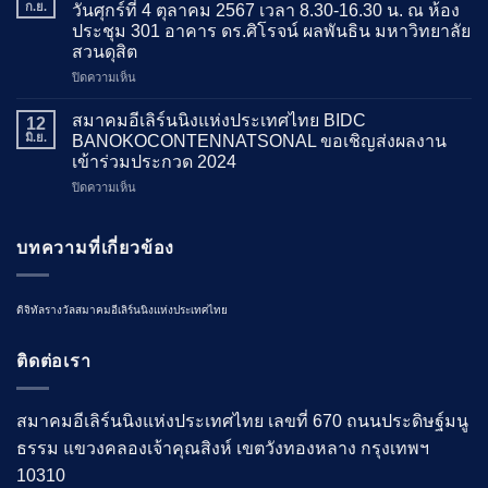
กับ
ก.ย.
วันศุกร์ที่ 4 ตุลาคม 2567 เวลา 8.30-16.30 น. ณ ห้อง
กรม
ประชุม 301 อาคาร ดร.ศิโรจน์ ผลพันธิน มหาวิทยาลัย
สรรพากร
สวนดุสิต
และ
BOI
บน
ปิดความเห็น
ขอ
ขอ
เชิญ
เชิญ
สมาคมอีเลิร์นนิงแห่งประเทศไทย BIDC
12
ร่วม
ร่วม
มิ.ย.
BANOKOCONTENNATSONAL ขอเชิญส่งผลงาน
งาน
งาน
เข้าร่วมประกวด 2024
แถลง
สัมมนา
นโยบาย
บน
ปิดความเห็น
วิชาการ
สมา
เรื่อง
คม
Living
อี
with
บทความที่เกี่ยวข้อง
เลิร์น
AI
นิง
วัน
แห่ง
ศุกร์
ดิจิทัล
รางวัล
สมาคมอีเลิร์นนิงแห่งประเทศไทย
ประเทศไทย
ที่
BIDC
4
BANOKOCONTENNATSONAL
ตุลาคม
ติดต่อเรา
ขอ
2567
เชิญ
เวลา
ส่ง
8.30-
สมาคมอีเลิร์นนิงแห่งประเทศไทย เลขที่ 670 ถนนประดิษฐ์มนู
ผล
16.30
ธรรม แขวงคลองเจ้าคุณสิงห์ เขตวังทองหลาง กรุงเทพฯ
งาน
น.
เข้า
ณ
10310
ร่วม
ห้อง