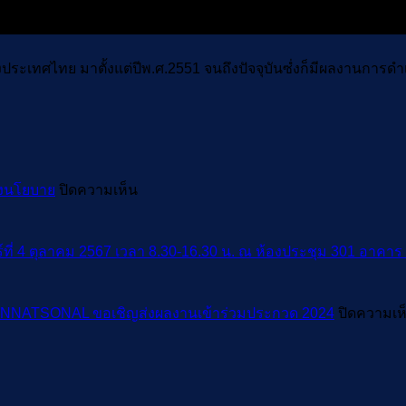
(e-
LAT
แล
กร
ห่งประเทศไทย มาตั้งแต่ปีพ.ศ.2551 จนถึงปัจจุบันซํ่งก็มีผลงานกา
ส่ง
เสร
กา
ค้า
ระห
บน
ลงนโยบาย
ปิดความเห็น
ปร
depa
(DI
ร่วม
กร
กับ
กร์ที่ 4 ตุลาคม 2567 เวลา 8.30-16.30 น. ณ ห้องประชุม 301 อาคาร
พาณ
กรม
สรรพากร
NNATSONAL ขอเชิญส่งผลงานเข้าร่วมประกวด 2024
ปิดความเห
และ
BOI
ขอ
เชิญ
ร่วม