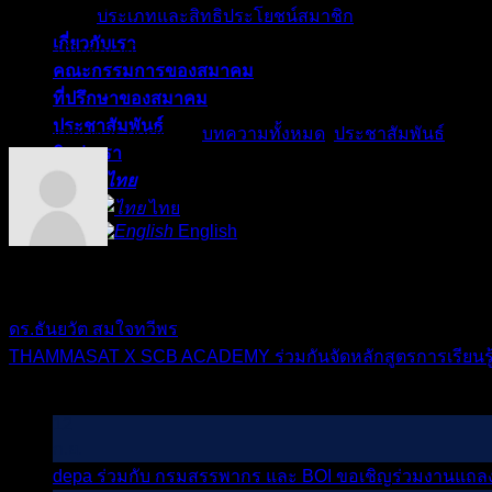
ภาคอุตสาหกรรม
ประเภทและสิทธิประโยชน์สมาชิก
เกี่ยวกับเรา
ณ สถาบันคุณวุฒิวิชาชีพ (องค์การมหาชน) ชั้น 14 อาคารเพิร์ล 
คณะกรรมการของสมาคม
ที่ปรึกษาของสมาคม
ประชาสัมพันธ์
This entry was posted in
บทความทั้งหมด
,
ประชาสัมพันธ์
. Boo
ติดต่อเรา
ไทย
ไทย
English
admin
ดร.ธันยวัต สมใจทวีพร
THAMMASAT X SCB ACADEMY ร่วมกันจัดหลักสูตรการเรียนรู
บทความล่าสุด
12
ก.ย.
depa ร่วมกับ กรมสรรพากร และ BOI ขอเชิญร่วมงานแถ