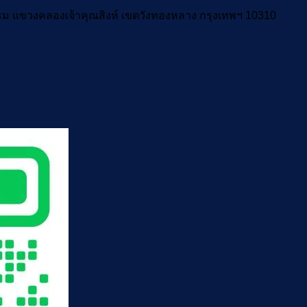
งาน
รรม แขวงคลองเจ้าคุณสิงห์ เขตวังทองหลาง กรุงเทพฯ 10310
แถลง
นโยบาย