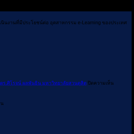
งาน
8.30-
)
เข้า
16.30
ะ
น.
ร่วม
ม
รดำเนินงานที่มีประโยชน์ต่อ อุตสาหกรรม e-Learning ของประเทศ
ณ
ประกวด
2024
ห้อง
ิม
ประชุม
ร
301
อาคาร
ว่าง
ดร.ศิ
ะเทศ
โรจน์
TP)
ผล
ะทรวง
พันธิ
บน
 ดร.ศิโรจน์ ผลพันธิน มหาวิทยาลัยสวนดุสิต
ปิดความเห็น
ิชย์
น
ขอ
มหาวิทยา
เชิญ
บน
็น
สวนดุสิต
ร่วม
สมา
งาน
คม
สัมมนา
อี
วิชาการ
เลิร์น