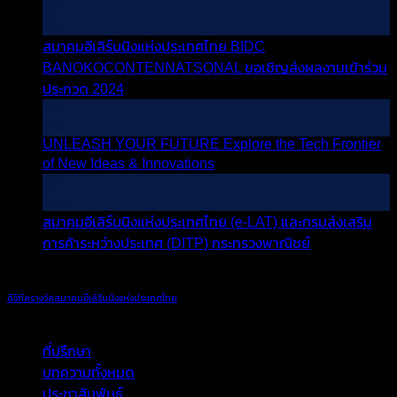
BOI
12
ขอ
ขอ
มิ.ย.
เชิญ
เชิญ
สมาคมอีเลิร์นนิงแห่งประเทศไทย BIDC
ร่วม
ร่วม
BANOKOCONTENNATSONAL ขอเชิญส่งผลงานเข้าร่วม
งาน
งาน
บน
ประกวด 2024
ปิดความเห็น
สัมมนา
12
แถลง
สมา
วิชาการ
มิ.ย.
นโยบาย
คม
เรื่อง
UNLEASH YOUR FUTURE Explore the Tech Frontier
อี
Living
บน
of New Ideas & Innovations
ปิดความเห็น
with
เลิร์น
UNLEASH
09
AI
นิง
YOUR
พ.ค.
วัน
FUTURE
แห่ง
สมาคมอีเลิร์นนิงแห่งประเทศไทย (e-LAT) และกรมส่งเสริม
ศุกร์
Explore
ประเทศไทย
บ
การค้าระหว่างประเทศ (DITP) กระทรวงพาณิชย์
ปิดความเห็น
the
ที่
BIDC
Tech
ส
4
BANOKOCONTENNATSONAL
Frontier
บทความที่เกี่ยวข้อง
ตุลาคม
ค
ขอ
of
ดิจิทัล
รางวัล
สมาคมอีเลิร์นนิงแห่งประเทศไทย
2567
อี
New
เชิญ
หมวดหมู่บทความ
เวลา
Ideas
เล
ส่ง
8.30-
&
นิ
ที่ปรึกษา
(6)
ผล
16.30
Innovations
แห
บทความทั้งหมด
(18)
น.
งาน
ป
ประชาสัมพันธ์
(18)
ณ
เข้า