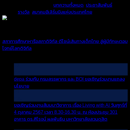
This entry was posted in
บทความทั้งหมด
,
ประชาสัมพันธ์
and
tagged
รางวัล
,
สมาคมอีเลิร์นนิงแห่งประเทศไทย
.
admin
สภาการศึกษาหารือสภาดิจิทัล ดีไซน์เส้นทางเด็กไทย สู่ผู้มีทักษะตอบ
โจทย์โลกดิจิทัล
บทความล่าสุด
12
ก.ย.
depa ร่วมกับ กรมสรรพากร และ BOI ขอเชิญร่วมงานแถลง
บน
นโยบาย
ปิดความเห็น
depa
28
ร่วม
ก.ย.
กับ
ขอเชิญร่วมงานสัมมนาวิชาการ เรื่อง Living with AI วันศุกร์ที่
กรม
4 ตุลาคม 2567 เวลา 8.30-16.30 น. ณ ห้องประชุม 301
สรรพากร
อาคาร ดร.ศิโรจน์ ผลพันธิน มหาวิทยาลัยสวนดุสิต
ปิดความ
บน
และ
เห็น