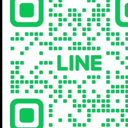
ห้อง
ร่วม
ประชุม
ประกวด
301
2024
อาคาร
ดร.ศิ
โรจน์
ผล
พันธิ
น
มหาวิทยาลัย
สวนดุสิต