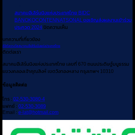
ขอ
มิ.ย.
เชิญ
เชิญ
สมาคมอีเลิร์นนิงแห่งประเทศไทย BIDC
ร่วม
ร่วม
BANOKOCONTENNATSONAL ขอเชิญส่งผลงานเข้าร่วม
งาน
งาน
บน
ประกวด 2024
ปิดความเห็น
สัมมนา
แถลง
สมา
วิชาการ
บทความที่เกี่ยวข้อง
นโยบาย
คม
เรื่อง
ดิจิทัล
รางวัล
สมาคมอีเลิร์นนิงแห่งประเทศไทย
อี
Living
ติดต่อเรา
with
เลิร์น
AI
นิง
สมาคมอีเลิร์นนิงแห่งประเทศไทย เลขที่ 670 ถนนประดิษฐ์มนูธรรม
วัน
แห่ง
แขวงคลองเจ้าคุณสิงห์ เขตวังทองหลาง กรุงเทพฯ 10310
ศุกร์
ประเทศไทย
ที่
BIDC
ข้อมูลติดต่อ
4
BANOKOCONTENNATSONAL
ตุลาคม
ขอ
โทร :
02-530-3080-4
2567
เชิญ
แฟกซ์ :
02-530-3089
เวลา
ส่ง
Email :
e-lat@hotmail.com
8.30-
ผล
16.30
น.
งาน
ณ
เข้า