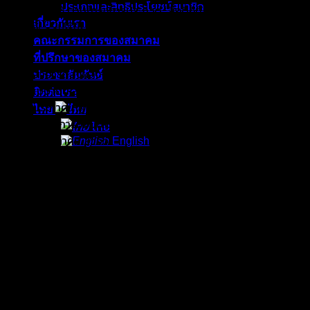
ประเภทและสิทธิประโยชน์สมาชิก
(BIDC2022) ตามโครงการประกวด “สื่อดิจิทัลเพื่อการเรียนรู้
เกี่ยวกับเรา
(Digital Content for Learning Contest 2022)”
คณะกรรมการของสมาคม
ที่ปรึกษาของสมาคม
สามารถส่งผลงานเป็นคลิปวีดิโอได้ ตั้งแต่วันนี้ จนถึงวันที่ 17
ประชาสัมพันธ์
เมษายน 2565
ติดต่อเรา
ประกาศให้ผู้ได้รับโล่รางวัลทราบผล ในวันที่ 20 เมษายน 2565
ไทย
โดยมีการมอบโล่รางวัล ในพิธีเปิด งาน BIDC2022 วันที่ 5
ไทย
พฤษภาคม 2565
English
📌สมัครได้ที่ : https://www.e-lat.or.th กรอก Google Form เพื่อส่ง
ผลงานประกวด หรือ Scan QR. Code กรอกใบ หรือ คลิก
https://forms.gle/jiv1qw3YyFtwgKjR9
📌ดูรายละเอียดขั้นตอนการสมัครเพิ่มเติมได้ที่ https://www.e-
lat.or.th
FacebookPage – E-Learning Association of Thailand: สมาคม
อีเลิร์นนิงแห่งประเทศไทย
Line Official : @eLAT