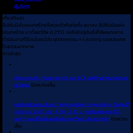
(e
ผู้บริหาร
(9)
ห้อง
ร่วม
L
ประชุม
ประกวด
แ
เกี่ยวกับเรา
301
2024
ก
อีเลิร์นนิงในประเทศไทยจึงรวมตัวกันก่อตั้ง สมาคม อีเลิร์นนิงแห่ง
อาคาร
ส่
ประเทศไทย มาตั้งแต่ปีพ.ศ.2551 จนถึงปัจจุบันซํ่งก็มีผลงานการ
ดร.ศิ
เส
ดำเนินงานที่มีประโยชน์ต่อ อุตสาหกรรม e-Learning ของประเทศ
โรจน์
ก
โดยรวมมากมาย
ผล
ค้
ข่าวล่าสุด
พันธิ
ระ
น
12
ป
มหาวิทยาลัย
ก.ย.
(
สวนดุสิต
depa ร่วมกับ กรมสรรพากร และ BOI ขอเชิญร่วมงานแถลง
ก
บน
นโยบาย
ปิดความเห็น
พ
depa
28
ร่วม
ก.ย.
กับ
ขอเชิญร่วมงานสัมมนาวิชาการ เรื่อง Living with AI วันศุกร์ที่
กรม
4 ตุลาคม 2567 เวลา 8.30-16.30 น. ณ ห้องประชุม 301
สรรพากร
อาคาร ดร.ศิโรจน์ ผลพันธิน มหาวิทยาลัยสวนดุสิต
ปิดความ
บน
และ
เห็น
BOI
12
ขอ